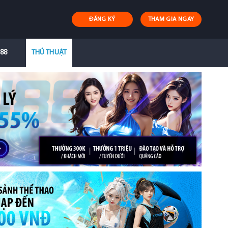
ĐĂNG KÝ
THAM GIA NGAY
88
THỦ THUẬT