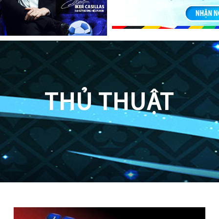
THỦ THUẬT