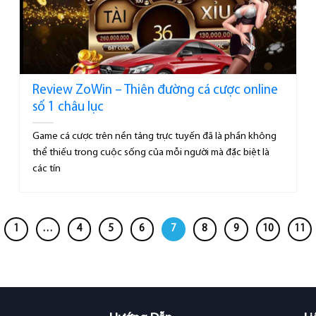
Review ZoWin – Thiên đường cá cược online
số 1 châu lục
Game cá cược trên nền tảng trực tuyến đã là phần không
thể thiếu trong cuộc sống của mỗi người mà đặc biệt là
các tín
1
…
4
5
6
7
8
9
10
11