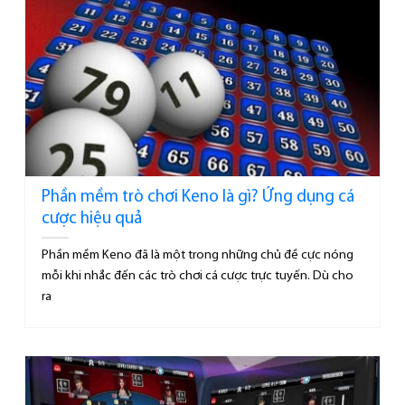
Phần mềm trò chơi Keno là gì? Ứng dụng cá
cược hiệu quả
Phần mềm Keno đã là một trong những chủ đề cực nóng
mỗi khi nhắc đến các trò chơi cá cược trực tuyến. Dù cho
ra