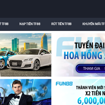
 TF88
NẠP TIỀN TF88
RÚT TIỀN TF88
KHUYẾN MÃI TF