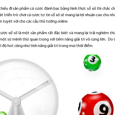
hiếu đi sản phẩm cá cược đánh bạc bằng hình thức sổ xố thì chắc ch
 triển trò chơi cá cược tự tin sổ xố sẽ mang lại lợi nhuận cao cho nhà
 tuyệt vời cho các cầu thủ tướng online.
ược xổ số là một sản phẩm rất đặc biệt và mang lại trải nghiệm thú 
một sứ mệnh thứ quan trọng với tiềm năng giải trí vô cùng lớn. Do
ì độ hot cũng như tính năng giải trí trong mọi thời điểm.