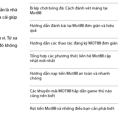
Bí kíp chơi bóng đá: Cách đánh vét máng tại
ắn là nhà
Mot88
 cái giúp
Hướng dẫn đánh bài tại Mot88 đơn giản và hiệu
quả
vị. Từ xa
Hướng dẫn các thao tác đăng ký MOT88 đơn giản
 đó không
Tổng hợp các phương thức liên hệ Mot88 cập
nhật mới nhất
Hướng dẫn nạp tiền Mot88 an toàn và nhanh
chóng
Các khuyến mãi MOT88 hấp dẫn game thủ nào
cũng nên biết
Rút tiền Mot88 và những điều bạn cần phải biết