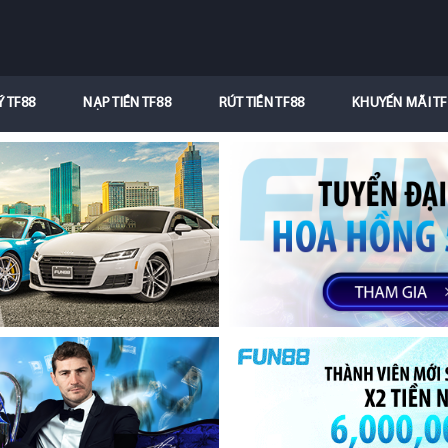
 TF88
NẠP TIỀN TF88
RÚT TIỀN TF88
KHUYẾN MÃI TF