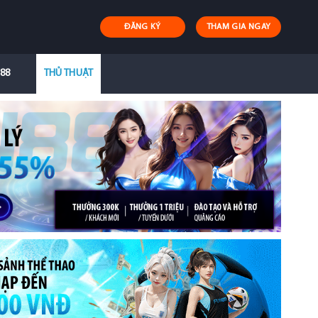
ĐĂNG KÝ
THAM GIA NGAY
88
THỦ THUẬT