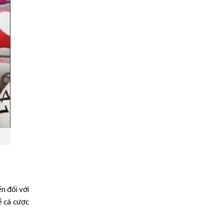
n đối với
ề cá cược