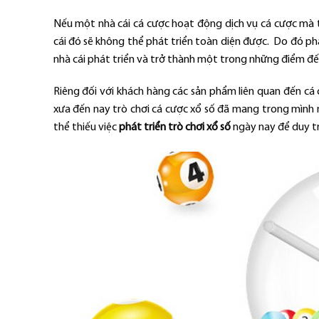
Nếu một nhà cái cá cược hoạt động dịch vụ cá cược mà t
cái đó sẽ không thể phát triển toàn diện được. Do đó phát
nhà cái phát triển và trở thành một trong những điểm đến
Riêng đối với khách hàng các sản phẩm liên quan đến cá c
xưa đến nay trò chơi cá cược xổ số đã mang trong mình 
thể thiếu việc
phát triển trò chơi xổ số
ngày nay để duy tr