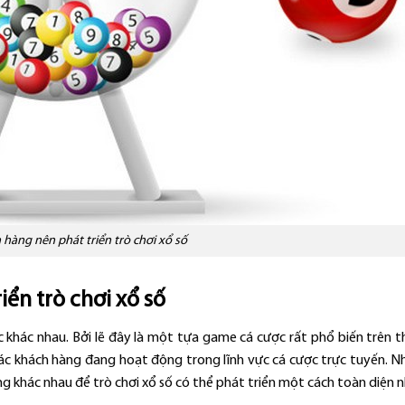
hàng nên phát triển trò chơi xổ số
iển trò chơi xổ số
vực khác nhau. Bởi lẽ đây là một tựa game cá cược rất phổ biến trên t
các khách hàng đang hoạt động trong lĩnh vực cá cược trực tuyến. N
ợng khác nhau để trò chơi xổ số có thể phát triển một cách toàn diện n