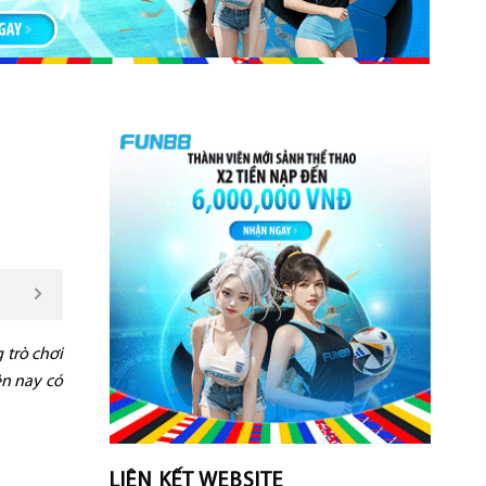
 trò chơi
ện nay có
LIÊN KẾT WEBSITE