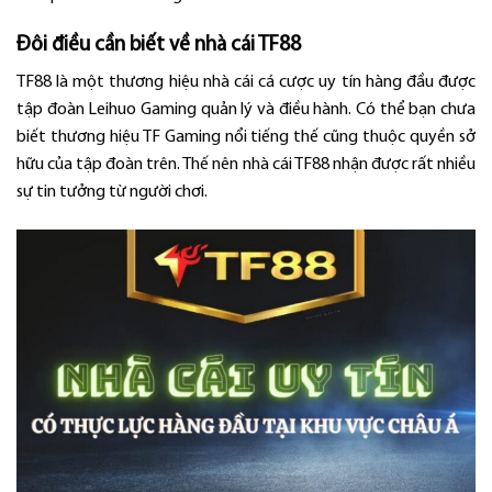
Đôi điều cần biết về nhà cái TF88
TF88 là một thương hiệu nhà cái cá cược uy tín hàng đầu được
tập đoàn Leihuo Gaming quản lý và điều hành. Có thể bạn chưa
biết thương hiệu TF Gaming nổi tiếng thế cũng thuộc quyền sở
hữu của tập đoàn trên. Thế nên nhà cái TF88 nhận được rất nhiều
sự tin tưởng từ người chơi.