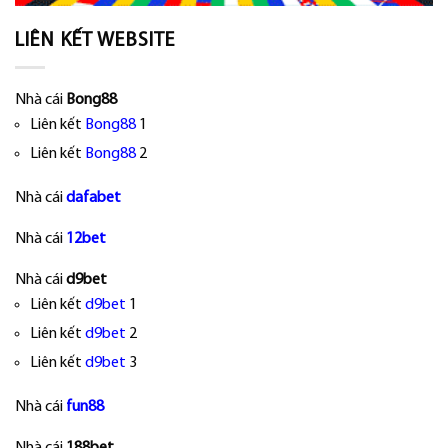
LIÊN KẾT WEBSITE
Nhà cái
Bong88
Liên kết
Bong88
1
Liên kết
Bong88
2
Nhà cái
dafabet
Nhà cái
12bet
Nhà cái
d9bet
Liên kết
d9bet
1
Liên kết
d9bet
2
Liên kết
d9bet
3
Nhà cái
fun88
Nhà cái
188bet