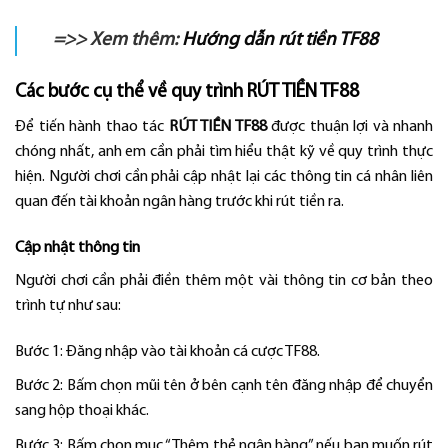
=>> Xem thêm:
Hướng dẫn rút tiền TF88
Các bước cụ thể về quy trình RÚT TIỀN TF88
Để tiến hành thao tác
RÚT TIỀN TF88
được thuận lợi và nhanh
chóng nhất, anh em cần phải tìm hiểu thật kỹ về quy trình thực
hiện. Người chơi cần phải cập nhật lại các thông tin cá nhân liên
quan đến tài khoản ngân hàng trước khi rút tiền ra.
Cập nhật thông tin
Người chơi cần phải điền thêm một vài thông tin cơ bản theo
trình tự như sau:
Bước 1: Đăng nhập vào tài khoản cá cược TF88.
Bước 2: Bấm chọn mũi tên ở bên cạnh tên đăng nhập để chuyển
sang hộp thoại khác.
Bước 3: Bấm chọn mục “Thêm thẻ ngân hàng” nếu bạn muốn rút