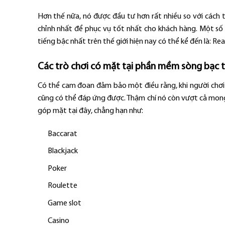
Hơn thế nữa, nó được đầu tư hơn rất nhiều so với cách 
chỉnh nhất để phục vụ tốt nhất cho khách hàng. Một số
tiếng bậc nhất trên thế giới hiện nay có thể kể đến là:
Các trò chơi có mặt tại phần mềm sòng bạc t
Có thể cam đoan đảm bảo một điều rằng, khi người chơi
cũng có thể đáp ứng được. Thậm chí nó còn vượt cả mong đ
góp mặt tại đây, chẳng hạn như:
Baccarat
Blackjack
Poker
Roulette
Game slot
Casino