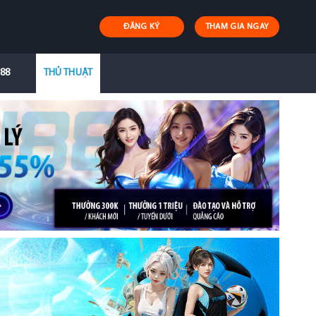
ĐĂNG KÝ
THAM GIA NGAY
88
THỦ THUẬT