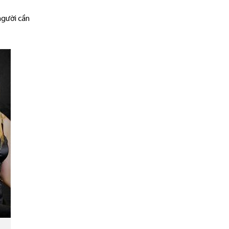
người cần