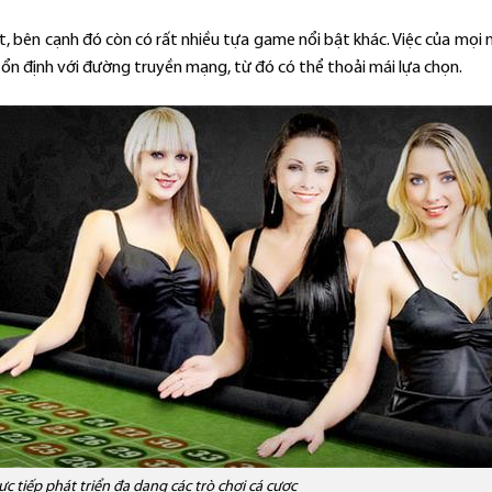
, bên cạnh đó còn có rất nhiều tựa game nổi bật khác. Việc của mọi 
i ổn định với đường truyền mạng, từ đó có thể thoải mái lựa chọn.
 tiếp phát triển đa dạng các trò chơi cá cược