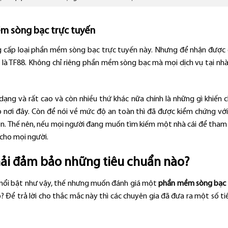
ềm sòng bạc trực tuyến
ung cấp loại phần mềm sòng bạc trực tuyến này. Nhưng để nhận được
h là TF88. Không chỉ riêng phần mềm sòng bạc mà mọi dịch vụ tại nhà
dạng và rất cao và còn nhiều thứ khác nữa chính là những gì khiến 
ếp nơi đây. Còn để nói về mức độ an toàn thì đã được kiểm chứng với
n. Thế nên, nếu mọi người đang muốn tìm kiếm một nhà cái để tham
 cho mọi người.
ải đảm bảo những tiêu chuẩn nào?
và nổi bật như vậy, thế nhưng muốn đánh giá một
phần mềm sòng bạc 
? Để trả lời cho thắc mắc này thì các chuyên gia đã đưa ra một số tiê