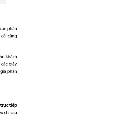
 các phản
 cái cũng
cho khách
 các giấy
 gia phần
trực tiếp
u chí sau