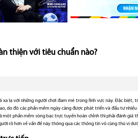
n thiện với tiêu chuẩn nào?
 xa lạ với những người chơi đam mê trong lĩnh vực này. Đặc biệt, t
 cao, do đó các phần mềm ngày càng được phát triển và đầu tư nhiều
giá một phần mềm sòng bạc trực tuyến hoàn chỉnh thì phải đánh giá 
người rõ hơn về vấn đề này thông qua các thông tin vô cùng thú vị dướ