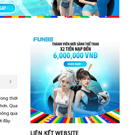
rong thời
 hơn. Qua
thông qua
i đây.
LIÊN KẾT WEBSITE