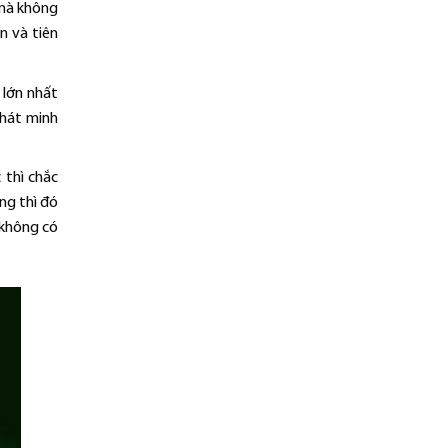
 mà không
n và tiên
 lớn nhất
phát minh
 thì chắc
ng thì đó
 không có