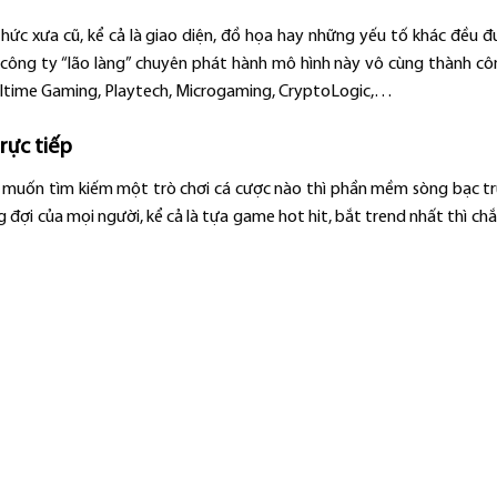
thức xưa cũ, kể cả là giao diện, đồ họa hay những yếu tố khác đều 
 công ty “lão làng” chuyên phát hành mô hình này vô cùng thành cô
 Realtime Gaming, Playtech, Microgaming, CryptoLogic,…
rực tiếp
 muốn tìm kiếm một trò chơi cá cược nào thì phần mềm sòng bạc t
ợi của mọi người, kể cả là tựa game hot hit, bắt trend nhất thì chắ