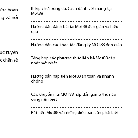
Bí kíp chơi bóng đá: Cách đánh vét máng tại
được hoàn
Mot88
ng và nổi
Hướng dẫn đánh bài tại Mot88 đơn giản và hiệu
quả
Hướng dẫn các thao tác đăng ký MOT88 đơn giản
rực tuyến
Tổng hợp các phương thức liên hệ Mot88 cập
c chắn sẽ
nhật mới nhất
Hướng dẫn nạp tiền Mot88 an toàn và nhanh
chóng
Các khuyến mãi MOT88 hấp dẫn game thủ nào
cũng nên biết
Rút tiền Mot88 và những điều bạn cần phải biết