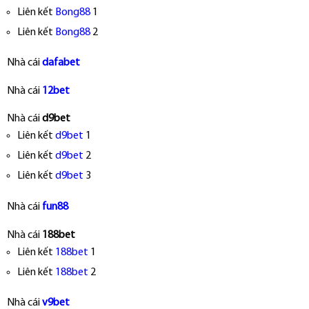
Liên kết
Bong88
1
Liên kết
Bong88
2
Nhà cái
dafabet
Nhà cái
12bet
Nhà cái
d9bet
Liên kết
d9bet
1
Liên kết
d9bet
2
Liên kết
d9bet
3
Nhà cái
fun88
Nhà cái
188bet
Liên kết
188bet
1
Liên kết
188bet
2
Nhà cái
v9bet