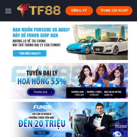
Skip
to
ĐĂNG KÝ
THAM GIA NGAY
content