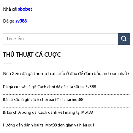
Nhà cái
sbobet
Đá gà
sv388
THỦ THUẬT CÁ CƯỢC
Nên Xem đá gà thomo trực tiếp ở đâu để đảm bảo an toàn nhất?
Đá gà cựa sắt là gì? Cách chơi đá gà cựa sắt tại Sv388
Bài tứ sắc là gì? cách chơi bài tứ sắc tại mot88
Bí kíp chơi bóng đá: Cách đánh vét máng tại Mot88
Hướng dẫn đánh bài tại Mot88 đơn giản và hiệu quả