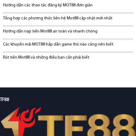
Hướng dẫn các thao tác đăng ký MOT88 đơn giản
Tổng hợp các phương thức liên hệ Mot88 cập nhật mới nhất
Hướng dẫn nạp tiền Mot88 an toàn và nhanh chóng
Các khuyến mãi MOT88 hấp dẫn game thủ nào cũng nên biết
Rút tiền Mot88 và những điều bạn cần phải biết
TF88